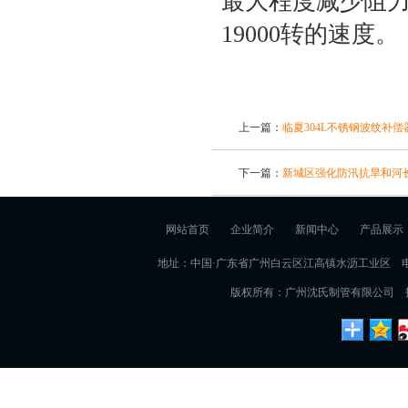
最大程度减少阻力
19000转的速度。
上一篇：
临夏304L不锈钢波纹补偿
下一篇：
新城区强化防汛抗旱和河
网站首页
企业简介
新闻中心
产品展示
地址：中国·广东省广州白云区江高镇水沥工业区
版权所有：广州沈氏制管有限公司