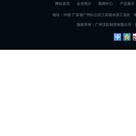
网站首页
企业简介
新闻中心
产品展示
地址：中国·广东省广州白云区江高镇水沥工业区
版权所有：广州沈氏制管有限公司