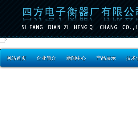
网站首页
企业简介
新闻中心
产品展示
技术