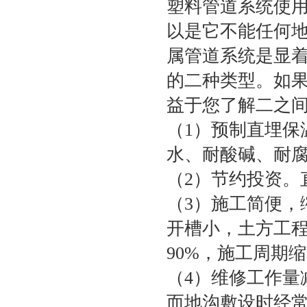
塑料管道系统使用
以是它不能任何
属管道系统是显着
的二种类型。如
益于您了解二之
（1）预制直埋保
水、耐酸碱、耐
（2）节约投资。
（3）施工简便，
开槽小，土方工程
90%，施工周期
（4）维修工作量
而地沟敷设时经