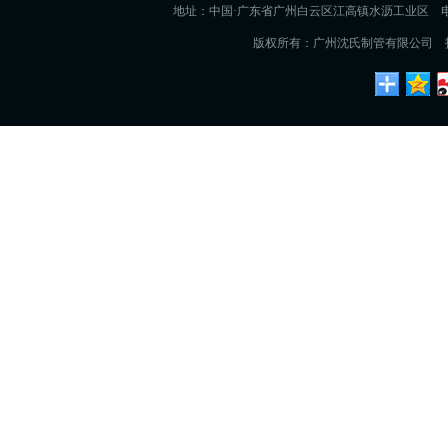
地址：中国·广东省广州白云区江高镇水沥工业区
版权所有：广州沈氏制管有限公司