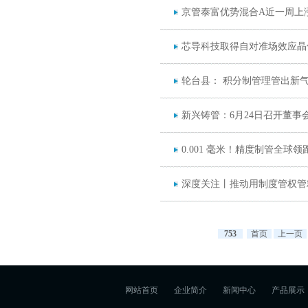
京管泰富优势混合A近一周上涨0
芯导科技取得自对准场效应晶
轮台县： 积分制管理管出新
新兴铸管：6月24日召开董事
0.001 毫米！精度制管全球领
深度关注丨推动用制度管权管
753
首页
上一页
网站首页
企业简介
新闻中心
产品展示