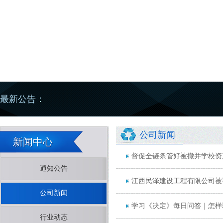
3
最新公告：
公司新闻
新闻中心
督促全链条管好被撤并学校资
通知公告
江西民泽建设工程有限公司被罚
公司新闻
学习《决定》每日问答｜怎样
行业动态